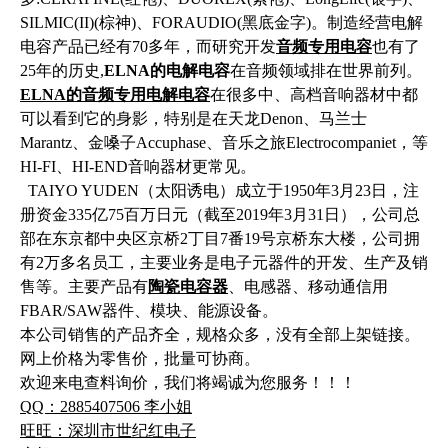
SILMIC(II)(棕神)、FORAUDIO(黑底金字)。制造经营电解
电容产品已经有70多年，而研究开发
音频专用电容
也有了
25年的历史,
ELNA的电解电容
在音频领域排在世界前列。
ELNA的音频专用电解电容
在很多中、高档音响器材中都
可以看到它的身影，特别是在天龙Denon、马兰士
Marantz、金嗓子Accuphase、音乐之旅Electrocompaniet，等
HI-FI、HI-END音响器材更常见。
TAIYO YUDEN（太阳诱电）成立于1950年3月23日，注
册资金335亿75百万日元（截至2019年3月31日），公司总
部在东京都中央区京桥2丁目7番19号京桥东大楼，公司拥
有2万多名员工，主要业务是电子元器件的开发、生产及销
售等。主要产品有
陶瓷电容器
、电感器、移动通信用
FBAR/SAW器件、模块、能源设备。
本公司销售的产品齐全，规格众多，没有全部上架链接。
网上价格为零售价，批量可协商。
欢迎来电查料询价，我们将竭诚为您服务！！！
QQ：2885407506 李小姐
旺旺：深圳市世纪红电子