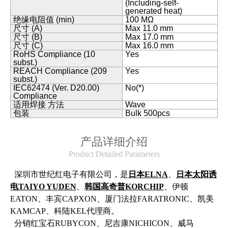
(Including-self-
generated heat)
绝缘电阻值 (min)
100 MΩ
尺寸 (A)
Max 11.0 mm
尺寸 (B)
Max 17.0 mm
尺寸 (C)
Max 16.0 mm
RoHS Compliance (10
Yes
subst.)
REACH Compliance (209
Yes
subst.)
IEC62474 (Ver. D20.00)
No(*)
Compliance
适用焊接 方法
Wave
包装
Bulk 500pcs
产品详细介绍
Product Detailed Parameters
深圳市世纪红电子有限公司，是
日本ELNA
、
日本太阳诱
电TAIYO YUDEN
、
韩国高奇普KORCHIP
、伊顿
EATON、丰宾CAPXON、厦门法拉FARATRONIC、凯美
KAMCAP、科陆KEL代理商。
分销红宝石RUBYCON、尼吉康NICHICON、威马