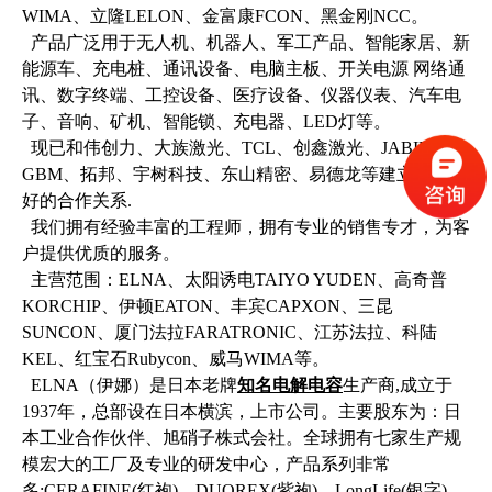
WIMA、立隆LELON、金富康FCON、黑金刚NCC。
产品广泛用于无人机、机器人、军工产品、智能家居、新
能源车、充电桩、通讯设备、电脑主板、开关电源 网络通
讯、数字终端、工控设备、医疗设备、仪器仪表、汽车电
子、音响、矿机、智能锁、充电器、LED灯等。
现已和伟创力、大族激光、TCL、创鑫激光、JABIL、
GBM、拓邦、宇树科技、东山精密、易德龙等建立长期良
好的合作关系.
我们拥有经验丰富的工程师，拥有专业的销售专才，为客
户提供优质的服务。
主营范围：ELNA、太阳诱电TAIYO YUDEN、高奇普
KORCHIP、伊顿EATON、丰宾CAPXON、三昆
SUNCON、厦门法拉FARATRONIC、江苏法拉、科陆
KEL、红宝石Rubycon、威马WIMA等。
ELNA（伊娜）是日本老牌
知名电解电容
生产商,成立于
1937年，总部设在日本横滨，上市公司。主要股东为：日
本工业合作伙伴、旭硝子株式会社。全球拥有七家生产规
模宏大的工厂及专业的研发中心，产品系列非常
多:CERAFINE(红袍)、DUOREX(紫袍)、LongLife(银字)、