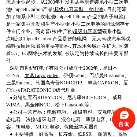
流通企业起步，从2003年开发并从事制造碳系小型二次电
池Chipcell Carbon产品(
超级电容器型二次电池
), 目前还添
加了锂系小型二次电池Chipcell Lithium产品(锂离子电池),
是一家集中开发和生产小型/超小型二次电池的能源储存元
件专门企业。高奇普(株)生产的
超级电容器
型碳系小型二
次电池Chipcell Carbon产品是智能电网、无人驾驶汽车等尖
端科技应用领域的重要零部件, 其应用领域正在扩大, 且随
着5G、6G网络技术的发展, 被认定为持续成长的主要零部
件.
深圳市世纪红电子有限公司
成立于2002年，是日本
ELNA、
太诱Taiyo yuden
、伊顿Eaton、巴斯曼Bussmann、
三昆Suncon、韩国高奇普KORCHIP 、丰宾CAPXON、厦
门法拉FARATEONIC①级代理商。
●分销红宝石RUBYCON、尼吉康NICHICON 、威马
WIMA、黑金刚NCC、松下Panasonic等。
●公司主营产品：电解电容、 超级电容、安规电容、固
态电容、法拉/超级电容、混合电容、薄膜电容、电力电
容、钽电容、MLCC电容、保险丝等元器件。
● 主要特点：耐高温、长寿命、低ESR 、耐震动、高品