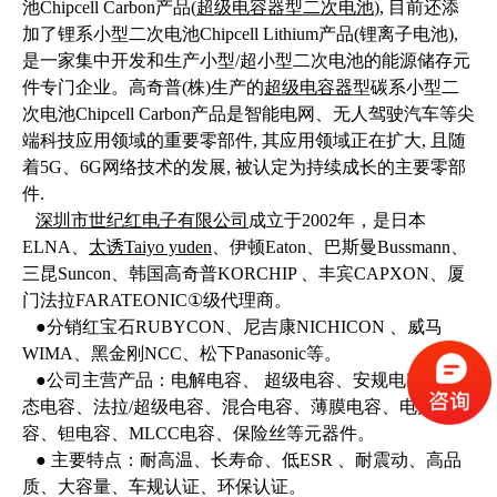
池Chipcell Carbon产品(
超级电容器型二次电池
), 目前还添
加了锂系小型二次电池Chipcell Lithium产品(锂离子电池),
是一家集中开发和生产小型/超小型二次电池的能源储存元
件专门企业。高奇普(株)生产的
超级电容器
型碳系小型二
次电池Chipcell Carbon产品是智能电网、无人驾驶汽车等尖
端科技应用领域的重要零部件, 其应用领域正在扩大, 且随
着5G、6G网络技术的发展, 被认定为持续成长的主要零部
件.
深圳市世纪红电子有限公司
成立于2002年，是日本
ELNA、
太诱Taiyo yuden
、伊顿Eaton、巴斯曼Bussmann、
三昆Suncon、韩国高奇普KORCHIP 、丰宾CAPXON、厦
门法拉FARATEONIC①级代理商。
●分销红宝石RUBYCON、尼吉康NICHICON 、威马
WIMA、黑金刚NCC、松下Panasonic等。
●公司主营产品：电解电容、 超级电容、安规电容、固
态电容、法拉/超级电容、混合电容、薄膜电容、电力电
容、钽电容、MLCC电容、保险丝等元器件。
● 主要特点：耐高温、长寿命、低ESR 、耐震动、高品
质、大容量、车规认证、环保认证。